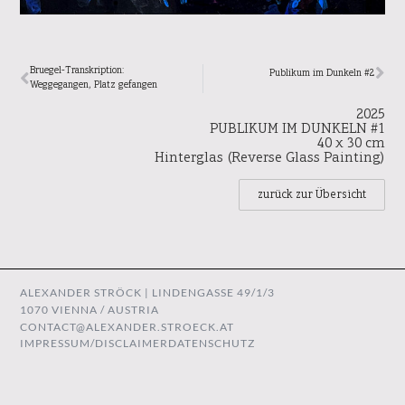
Bruegel-Transkription:
Publikum im Dunkeln #2
Weggegangen, Platz gefangen
2025
PUBLIKUM IM DUNKELN #1
40 x 30 cm
Hinterglas (Reverse Glass Painting)
zurück zur Übersicht
ALEXANDER STRÖCK | LINDENGASSE 49/1/3
1070 VIENNA / AUSTRIA
CONTACT@ALEXANDER.STROECK.AT
IMPRESSUM/DISCLAIMER
DATENSCHUTZ